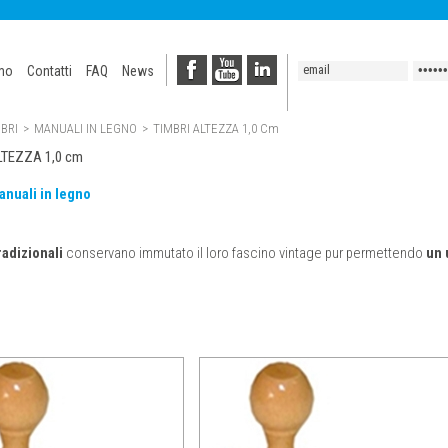
amo
Contatti
FAQ
News
BRI
>
MANUALI IN LEGNO
>
TIMBRI ALTEZZA 1,0 Cm
LTEZZA 1,0 cm
anuali in legno
radizionali
conservano immutato il loro fascino vintage pur permettendo
un 