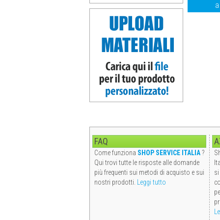
a
FAQ
A
Come funziona
SHOP SERVICE ITALIA
?
Sh
Qui trovi tutte le risposte alle domande
It
più frequenti sui metodi di acquisto e sui
si
nostri prodotti.
Leggi tutto
co
pe
pr
Le