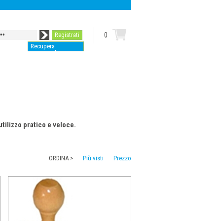
Registrati
0
Recupera
password
utilizzo pratico e veloce.
ORDINA >
Più visti
Prezzo