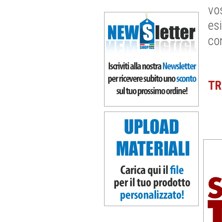
vo
es
co
TR